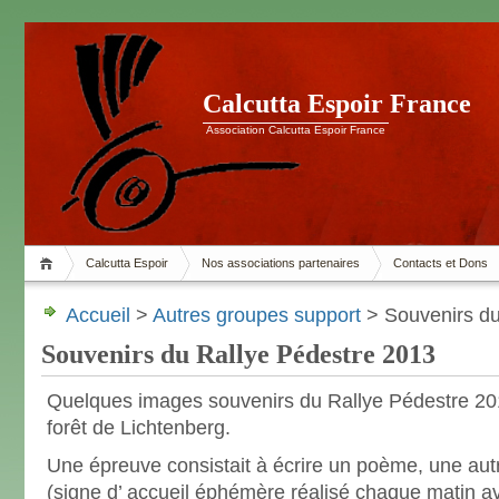
Calcutta Espoir France
Association Calcutta Espoir France
Calcutta Espoir
Nos associations partenaires
Contacts et Dons
Accueil
>
Autres groupes support
> Souvenirs du
Souvenirs du Rallye Pédestre 2013
Quelques images souvenirs du Rallye Pédestre 201
forêt de Lichtenberg.
Une épreuve consistait à écrire un poème, une aut
(signe d’ accueil éphémère réalisé chaque matin av