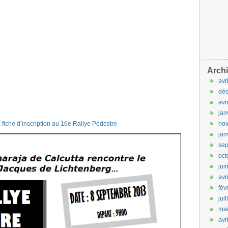
Arch
avr
dé
avr
jan
 fiche d’inscription au 16e Rallye Pédestre
no
jan
se
oct
jui
avr
fév
jui
ma
avr