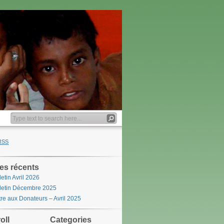
RSS
les récents
letin Avril 2026
letin Décembre 2025
tre aux Donateurs – Avril 2025
oll
Categories