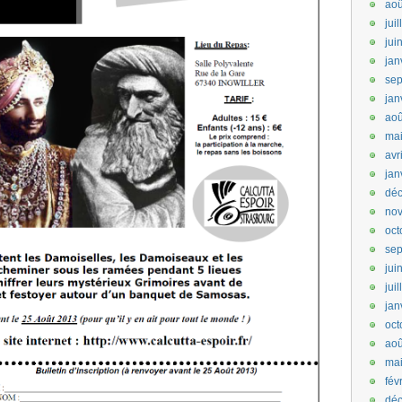
aoû
jui
jui
jan
se
jan
aoû
ma
avr
jan
dé
no
oct
se
jui
jui
jan
oct
aoû
ma
fév
dé