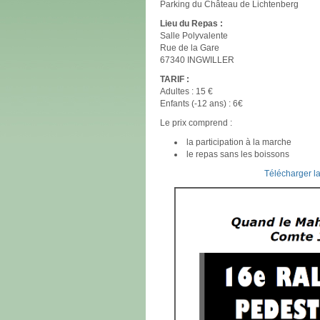
Parking du Château de Lichtenberg
Lieu du Repas :
Salle Polyvalente
Rue de la Gare
67340 INGWILLER
TARIF :
Adultes : 15 €
Enfants (-12 ans) : 6€
Le prix comprend :
la participation à la marche
le repas sans les boissons
Télécharger la