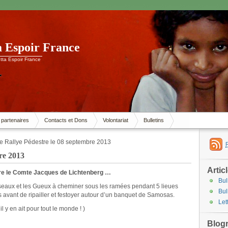
a Espoir France
tta Espoir France
 partenaires
Contacts et Dons
Volontariat
Bulletins
e Rallye Pédestre le 08 septembre 2013
re 2013
Artic
tre le Comte Jacques de Lichtenberg …
Bul
iseaux et les Gueux à cheminer sous les ramées pendant 5 lieues
Bul
s avant de ripailler et festoyer autour d’un banquet de Samosas.
Let
 y en ait pour tout le monde ! )
Blogr