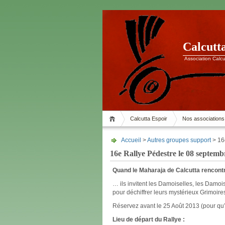
Calcutt
Association Calcu
Calcutta Espoir
Nos associations
Accueil
>
Autres groupes support
> 16
16e Rallye Pédestre le 08 septemb
Quand le Maharaja de Calcutta rencon
… ils invitent les Damoiselles, les Damo
pour déchiffrer leurs mystérieux Grimoire
Réservez avant le 25 Août 2013 (pour qu’il
Lieu de départ du Rallye :