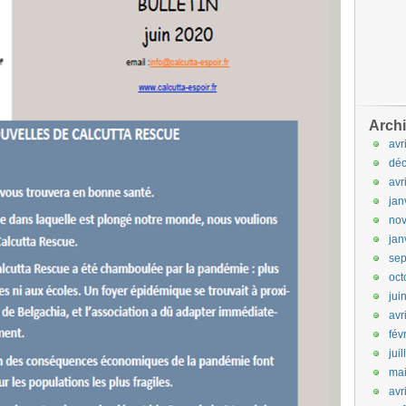
Arch
avr
dé
avr
jan
no
jan
se
oct
jui
avr
fév
jui
ma
avr