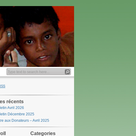
RSS
les récents
letin Avril 2026
letin Décembre 2025
tre aux Donateurs – Avril 2025
oll
Categories