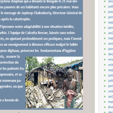
aoû
jui
jui
jan
se
jan
aoû
ma
avr
jan
dé
no
oct
se
jui
jui
jan
oct
aoû
ma
fév
dé