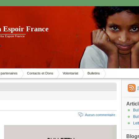
a Espoir France
tta Espoir France
 partenaires
Contacts et Dons
Volontariat
Bulletins
Artic
Bul
Aucun commentaire
Bul
Let
Blogr