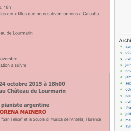
Arch
avr
dé
avr
jan
no
jan
se
oct
jui
avr
fév
jui
ma
avr