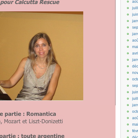
aoû
jui
jui
jan
se
jan
aoû
ma
avr
jan
dé
no
oct
se
jui
jui
jan
oct
aoû
ma
fév
dé