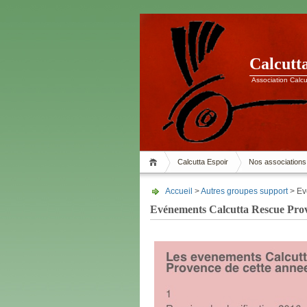
Calcutt
Association Calcu
Calcutta Espoir
Nos associations
Accueil
>
Autres groupes support
> Ev
Evénements Calcutta Rescue Pro