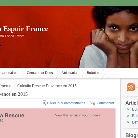
a Espoir France
tta Espoir France
 partenaires
Contacts et Dons
Volontariat
Bulletins
énements Calcutta Rescue Provence en 2015
vence en 2015
Artic
Allez aux commentaires
Commenter
Bul
Bul
Let
Blogr