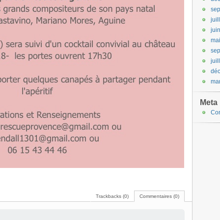
se
jui
jui
ma
se
jui
dé
mar
Meta
Co
Trackbacks (0)
Commentaires (0)