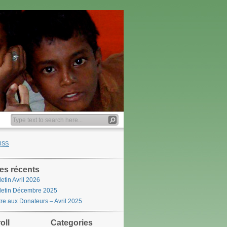
RSS
les récents
letin Avril 2026
letin Décembre 2025
tre aux Donateurs – Avril 2025
oll
Categories